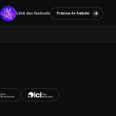
L'été des festivals
france.tv hebdo