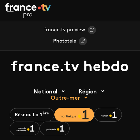
Aller au contenu principal
france.tv preview
Phototele
france.tv hebdo
National
Région
Outre-mer
ère
Réseau La 1