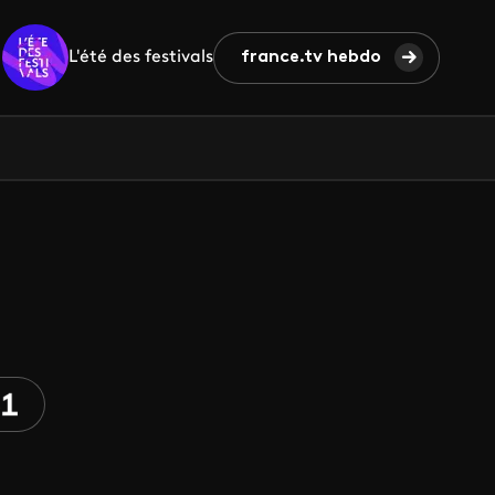
L'été des festivals
france.tv hebdo