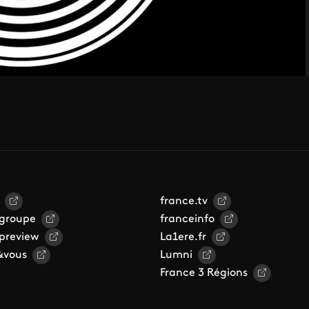
france.tv
 groupe
franceinfo
 preview
La1ere.fr
&vous
Lumni
France 3 Régions