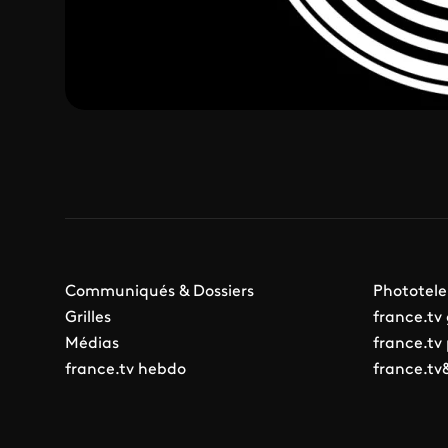
Communiqués & Dossiers
Phototele
Grilles
france.tv
Médias
france.tv
france.tv hebdo
france.tv