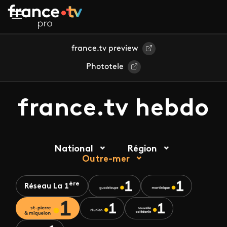
Aller au contenu principal
france.tv preview
Phototele
france.tv hebdo
National
Région
Outre-mer
ère
Réseau La 1