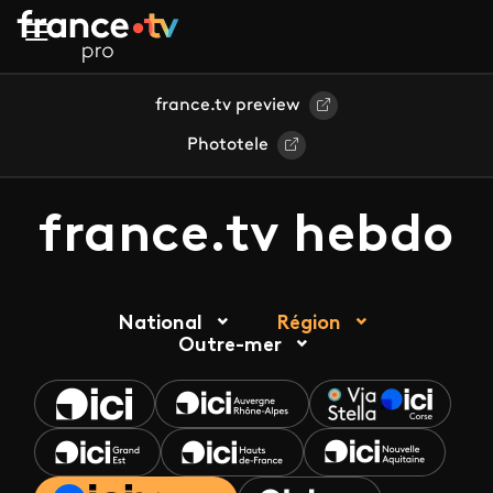
Aller au contenu principal
france.tv preview
Phototele
france.tv hebdo
National
Région
Outre-mer