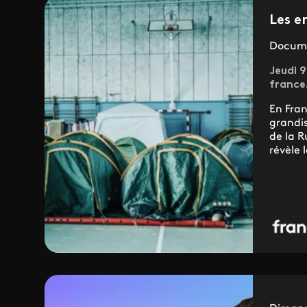
Les e
Docume
Jeudi 9
france.
En Fran
grandis
de la R
révèle l