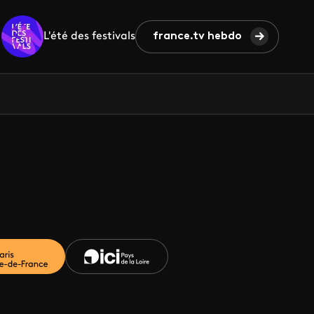
L'été des festivals
france.tv hebdo