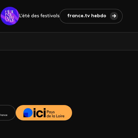
L'été des festivals
france.tv hebdo