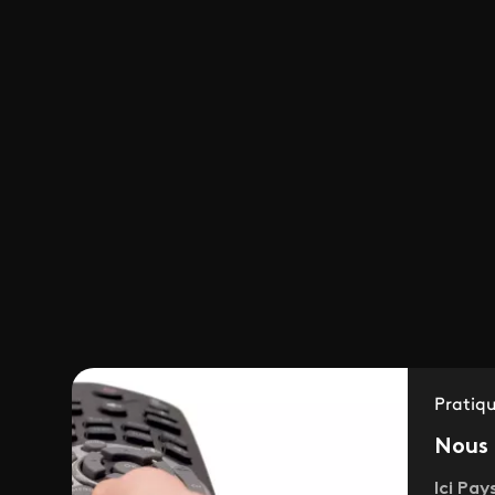
Pratiq
Nous 
Ici Pay