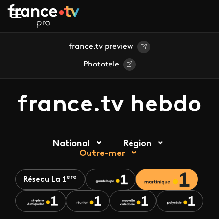
Aller au contenu principal
france.tv preview
Phototele
france.tv hebdo
National
Région
Outre-mer
ère
Réseau La 1