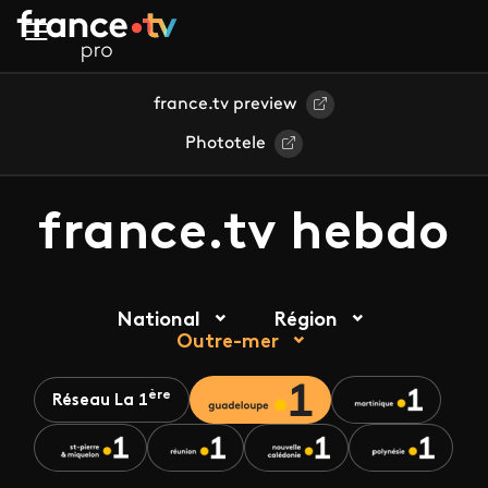
Aller au contenu principal
france.tv preview
Phototele
france.tv hebdo
National
Région
Outre-mer
ère
Réseau La 1