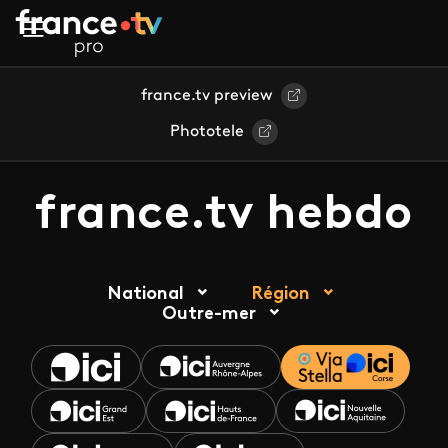
Aller au contenu principal
france.tv preview
Phototele
france.tv hebdo
National
Région
Outre-mer