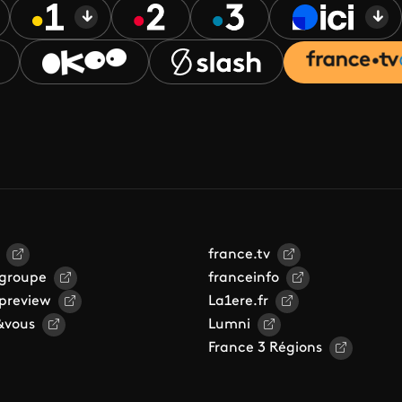
france.tv
 groupe
franceinfo
 preview
La1ere.fr
&vous
Lumni
France 3 Régions