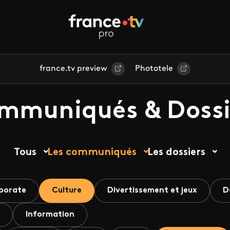
france.tv preview
Phototele
mmuniqués & Dossi
Tous
Les communiqués
Les dossiers
porate
Culture
Divertissement et jeux
D
Information