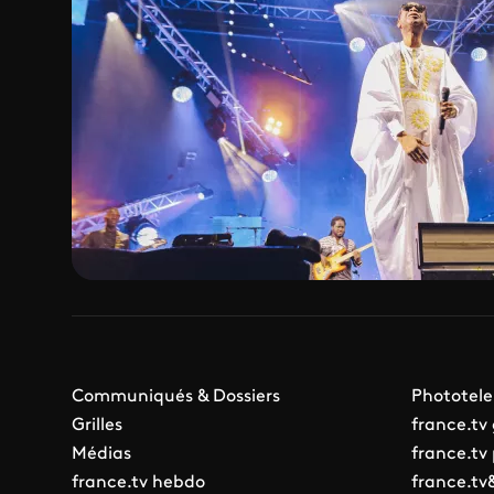
Communiqués & Dossiers
Phototele
Grilles
france.tv
Médias
france.tv
france.tv hebdo
france.tv