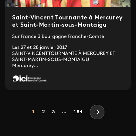
Saint-Vincent Tournante à Mercurey
et Saint-Martin-sous-Montaigu
Sur France 3 Bourgogne Franche-Comté
Les 27 et 28 janvier 2017
SAINT-VINCENT TOURNANTE À MERCUREY ET
SAINT-MARTIN-SOUS-MONTAIGU
Mercurey...
Pagination
Page
Page
Page
1
2
3
...
184
Page suivante