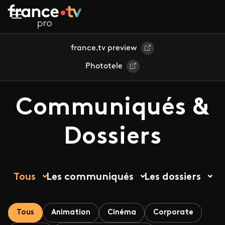
Aller au contenu principal
france.tv preview
Phototele
Communiqués &
Dossiers
Tous
Les communiqués
Les dossiers
Tous
Animation
Cinéma
Corporate