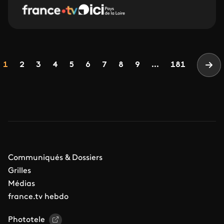
Pagination
Page
Page
Page
Page
Page
Page
Page
Page
Page
1
2
3
4
5
6
7
8
9
...
181
Pag
Communiqués & Dossiers
Grilles
Médias
france.tv hebdo
Phototele