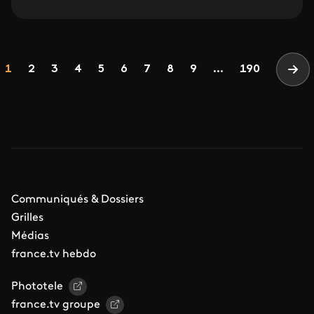
Pagination
Page
Page
Page
Page
Page
Page
Page
Page
Page
1
2
3
4
5
6
7
8
9
...
190
Pag
Communiqués & Dossiers
Grilles
Médias
france.tv hebdo
Phototele
france.tv groupe