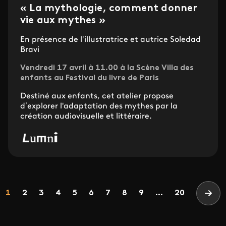
« La mythologie, comment donner
vie aux mythes »
En présence de l'illustratrice et autrice Soledad
Bravi
Vendredi 17 avril à 11.00 à la Scène Villa des
enfants au Festival du livre de Paris
Destiné aux enfants, cet atelier propose
d’explorer l'adaptation des mythes par la
création audiovisuelle et littéraire.
Pagination
Page
Page
Page
Page
Page
Page
Page
Page
Page
1
2
3
4
5
6
7
8
9
...
20
Page