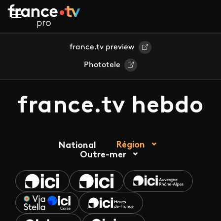
Aller au contenu principal
france.tv preview
Phototele
france.tv hebdo
Région
National
Outre-mer