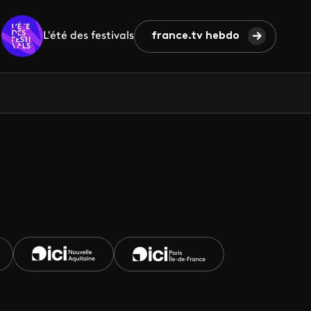
L'été des festivals
france.tv hebdo