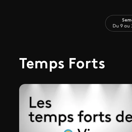
Sem
Du 9 au 
Temps Forts