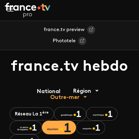
Aller au contenu principal
france.tv preview
Phototele
france.tv hebdo
Région
National
Outre-mer
ère
Réseau La 1