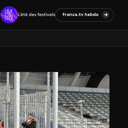
L'été des festivals
france.tv hebdo