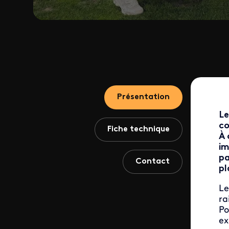
Présentation
Le
co
Fiche technique
À 
im
pa
Contact
p
Le
ra
Po
ex