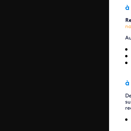
à
Re
no
A
à
D
su
re