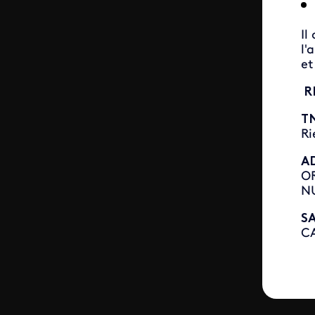
Il
l'
e
RE
T
Ri
A
OR
NU
SA
CA