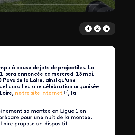
Partagez 'Le Mans FC, le retour
Partagez 'Le Mans FC, le re
Partagez 'Le Mans FC,
pu à cause de jets de projectiles. La
 1 sera annoncée ce mercredi 13 mai.
Pays de la Loire, ainsi qu'une
el aura lieu une célébration organisée
 Loire,
notre site internet
, la
leinement sa montée en Ligue 1 en
 prépare pour une nuit de la montée.
 Loire propose un dispositif