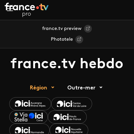
Aller au contenu principal
france.tv preview
Phototele
france.tv hebdo
Région
Outre-mer