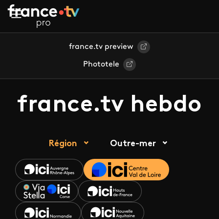
Aller au contenu principal
france.tv preview
Phototele
france.tv hebdo
Région
Outre-mer