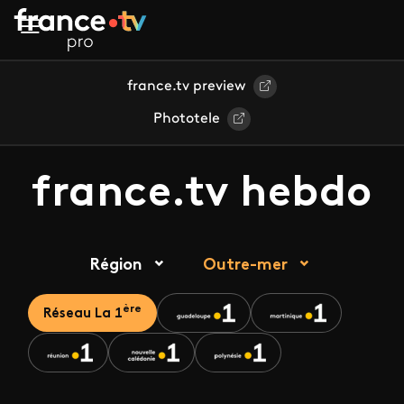
Aller au contenu principal
france.tv preview
Phototele
france.tv hebdo
Région
Outre-mer
ère
Réseau La 1