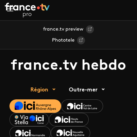
Aller au contenu principal
france.tv preview
Phototele
france.tv hebdo
Région
Outre-mer