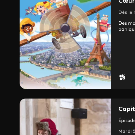
Cœur
Dès le
Des mon
panique
Capit
Épisod
Mardi 5