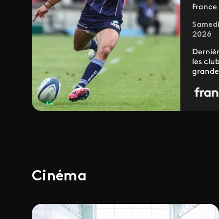
France 
Samedi
2026
Derniè
les clu
grandes
Cinéma