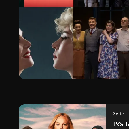
Série
L'Or 