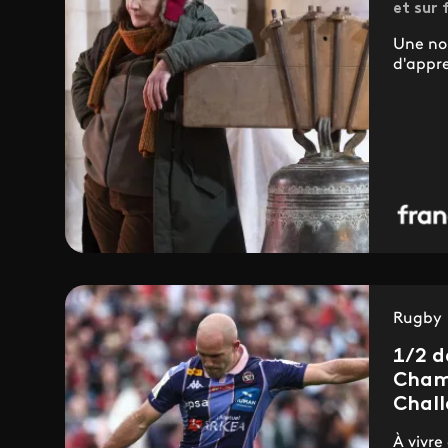
et sur 
Une no
d'appre
Rugby
1/2 d
Cham
Chal
À vivre