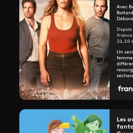
Avec B
Boitard
Débora
Depuis 
france.
21.10 
Un secr
femmes
différe
ressurg
séchere
Les a
fanta