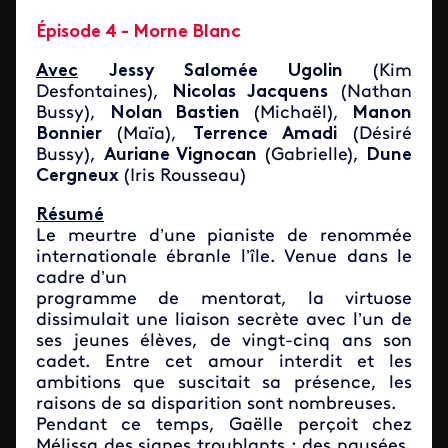
Épisode 4 - Morne Blanc
Avec
Jessy Salomée Ugolin
(Kim
Desfontaines),
Nicolas Jacquens
(Nathan
Bussy),
Nolan Bastien
(Michaël),
Manon
Bonnier
(Maïa),
Terrence Amadi
(Désiré
Bussy),
Auriane Vignocan
(Gabrielle),
Dune
Cergneux
(Iris Rousseau)
Résumé
Le meurtre d’une pianiste de renommée
internationale ébranle l’île. Venue dans le
cadre d’un
programme de mentorat, la virtuose
dissimulait une liaison secrète avec l’un de
ses jeunes élèves, de vingt-cinq ans son
cadet. Entre cet amour interdit et les
ambitions que suscitait sa présence, les
raisons de sa disparition sont nombreuses.
Pendant ce temps, Gaëlle perçoit chez
Mélissa des signes troublants : des nausées,