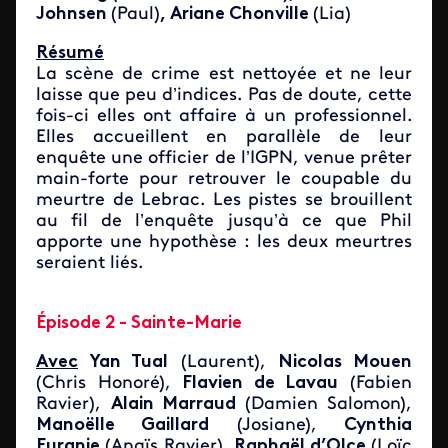
Johnsen
(Paul)
, Ariane Chonville
(Lia)
Résumé
La scène de crime est nettoyée et ne leur
laisse que peu d’indices. Pas de doute, cette
fois-ci elles ont affaire à un professionnel.
Elles accueillent en parallèle de leur
enquête une officier de l’IGPN, venue prêter
main-forte pour retrouver le coupable du
meurtre de Lebrac. Les pistes se brouillent
au fil de l’enquête jusqu’à ce que Phil
apporte une hypothèse : les deux meurtres
seraient liés.
Épisode 2 - Sainte-Marie
Avec
Yan Tual
(Laurent),
Nicolas Mouen
(Chris Honoré),
Flavien de Lavau
(Fabien
Ravier),
Alain Marraud
(Damien Salomon),
Manoëlle Gaillard
(Josiane),
Cynthia
Euranie
(Anaïs Ravier),
Raphaël d’Olce
(Loïc