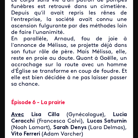
Le corps sans vie d’un patron de pompes
funèbres est retrouvé dans un cimetière.
Depuis qu’il avait repris les rênes de
l’entreprise, la société avait connu une
ascension fulgurante par des méthodes loin
de faire l’unanimité.
En parallèle, Arnaud, fou de joie à
l’annonce de Mélissa, se projette déjà dans
son futur rôle de père. Mais Mélissa, elle,
reste en proie au doute. Quant à Gaëlle, un
accrochage sur la route avec un homme
d’Église se transforme en coup de foudre. Et
elle est bien décidée à ne pas laisser passer
sa chance.
Épisode 6 - La prairie
Avec
Lisa Cilla
(Gynécologue),
Lucia
Ceracchi
(Francesca Calvi),
Lucas Saturnin
(Noah Lamart),
Sarah Denys
(Lara Delmas),
Vito Ferreri
(Adam Varcher)