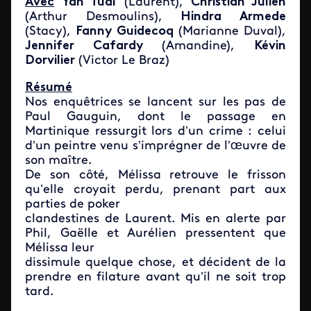
Avec
Yan Tual
(Laurent),
Christian Julien
(Arthur Desmoulins),
Hindra Armede
(Stacy),
Fanny Guidecoq
(Marianne Duval),
Jennifer Cafardy
(Amandine),
Kévin
Dorvilier
(Victor Le Braz)
Résumé
Nos enquêtrices se lancent sur les pas de
Paul Gauguin, dont le passage en
Martinique ressurgit lors d’un crime : celui
d’un peintre venu s’imprégner de l’œuvre de
son maître.
De son côté, Mélissa retrouve le frisson
qu’elle croyait perdu, prenant part aux
parties de poker
clandestines de Laurent. Mis en alerte par
Phil, Gaëlle et Aurélien pressentent que
Mélissa leur
dissimule quelque chose, et décident de la
prendre en filature avant qu’il ne soit trop
tard.