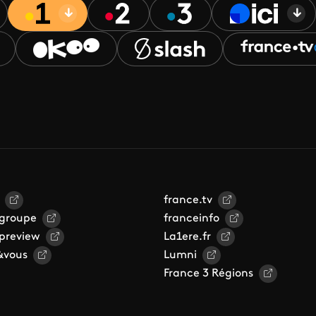
france.tv
 groupe
franceinfo
 preview
La1ere.fr
&vous
Lumni
France 3 Régions