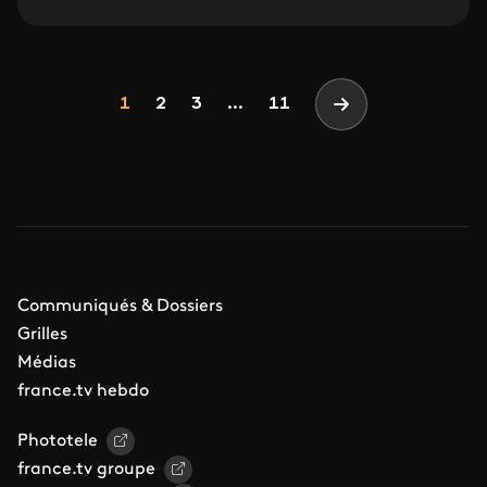
Pagination
Page
Page
Page
1
2
3
...
11
Page suivante
Communiqués & Dossiers
Grilles
Médias
france.tv hebdo
Phototele
france.tv groupe