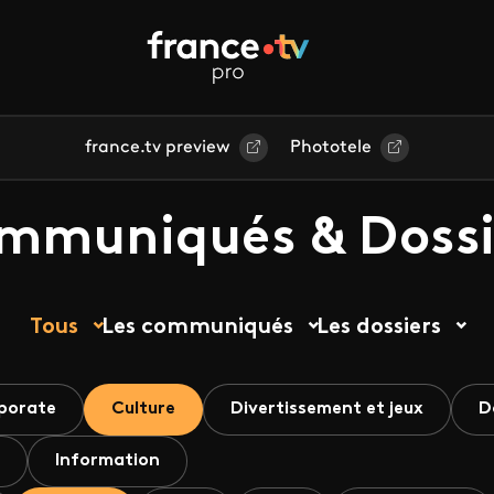
france.tv preview
Phototele
mmuniqués & Dossi
Tous
Les communiqués
Les dossiers
porate
Culture
Divertissement et jeux
D
Information