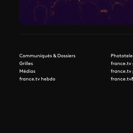
Communiqués & Dossiers
Phototele
Grilles
france.tv
Médias
france.tv
france.tv hebdo
france.tv