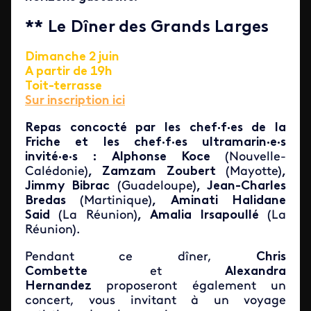
** Le Dîner des Grands Larges
Dimanche 2 juin
A partir de 19h
Toit-terrasse
Sur inscription ici
Repas concocté par les chef·f·es de la
Friche et les chef·f·es ultramarin·e·s
invité·e·s : Alphonse Koce
(Nouvelle-
Calédonie)
, Zamzam Zoubert
(Mayotte)
,
Jimmy Bibrac
(Guadeloupe)
, Jean-Charles
Bredas
(Martinique)
, Aminati Halidane
Said
(La Réunion)
, Amalia Irsapoullé
(La
Réunion).
Pendant ce dîner,
Chris
Combette
et
Alexandra
Hernandez
proposeront également un
concert, vous invitant à un voyage