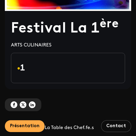
ère
Festival La 1
ARTS CULINAIRES
Partagez 'Festival La 1<sup>ère' sur Facebook
Partagez 'Festival La 1<sup>ère' sur X
Partagez 'Festival La 1<sup>ère' sur LinkedIn
Présentation
Contact
La Table des Chef.fe.s