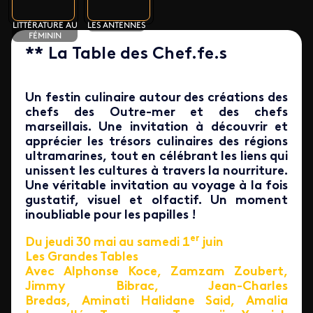
LITTÉRATURE AU
LES ANTENNES
FÉMININ
** La Table des Chef.fe.s
Un festin culinaire autour des créations des
chefs des Outre-mer et des chefs
marseillais. Une invitation à découvrir et
apprécier les trésors culinaires des régions
ultramarines, tout en célébrant les liens qui
unissent les cultures à travers la nourriture.
Une véritable invitation au voyage à la fois
gustatif, visuel et olfactif. Un moment
inoubliable pour les papilles !
er
Du jeudi 30 mai au samedi 1
juin
Les Grandes Tables
Avec Alphonse Koce, Zamzam Zoubert,
Jimmy Bibrac, Jean-Charles
Bredas, Aminati Halidane Said, Amalia