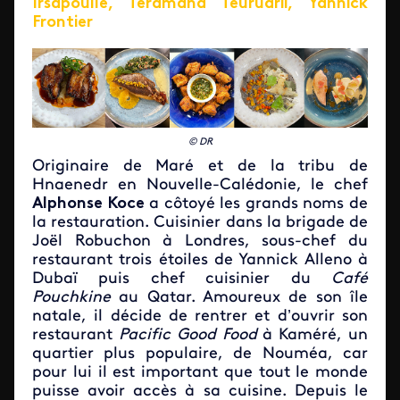
Irsapoullé, Teramana Teuruarii, Yannick
Frontier
© DR
Originaire de Maré et de la tribu de
Hnaenedr en Nouvelle-Calédonie, le chef
Alphonse Koce
a côtoyé les grands noms de
la restauration. Cuisinier dans la brigade de
Joël Robuchon à Londres, sous-chef du
restaurant trois étoiles de Yannick Alleno à
Dubaï puis chef cuisinier du
Café
Pouchkine
au Qatar. Amoureux de son île
natale, il décide de rentrer et d’ouvrir son
restaurant
Pacific Good Food
à Kaméré, un
quartier plus populaire, de Nouméa, car
pour lui il est important que tout le monde
puisse avoir accès à sa cuisine. Depuis le