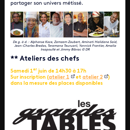
partager son univers métissé.
De g. à d. : Alphonse Koce, Zamzam Zoubert, Aminati Halidane Said,
Jean-Charles Bredas, Teramana Teuruarii, Yannick Frontier, Amalia
Irsapoullé et Jimmy Bibrac © DR
** Ateliers des chefs
er
Samedi 1
juin de 14h30 à 17h
Sur inscription (
atelier 1
et
atelier 2
)
dans la mesure des places disponibles