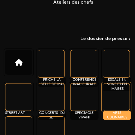
Ateliers des chefs
Le dossier de presse :
FRICHE LA
CONFÉRENCE
ESCALE EN
BELLE DE MAI
INAUGURALE
SONS ET EN
IMAGES
STREET ART
CONCERTS -DJ
SPECTACLE
ARTS
SET
VIVANT
CULINAIRES