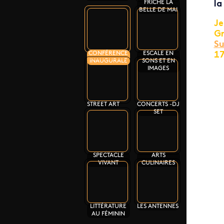
FRICHE LA
la
BELLE DE MAI
Je
Gr
Su
CONFÉRENCE
ESCALE EN
1
INAUGURALE
SONS ET EN
IMAGES
STREET ART
CONCERTS -DJ
SET
SPECTACLE
ARTS
VIVANT
CULINAIRES
LITTÉRATURE
LES ANTENNES
AU FÉMININ