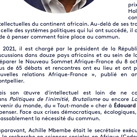
pr
Ho
con
tellectuelles du continent africain. Au-delà de ses t
 celle des systèmes politiques qui lui ont succédé, i
de à penser comment faire place au commun.
 2021, il est chargé par le président de la Répub
scussions dans douze pays africains et au sein de l
éparer le Nouveau Sommet Afrique-France du 8 octo
us de 65 débats et rencontres ont eu lieu et ont p
uvelles relations Afrique-France », publié en
ntpellier.
is son œuvre d’intellectuel est loin de ne co
ans
Politiques de l’inimitié
,
Brutalisme
ou encore
L
venir du monde, du « Tout-monde » cher à
Édouard 
penser. Face aux crises démocratiques, écologiques
lassablement la nécessité du commun.
paravant, Achille Mbembe était le secrétaire exéc