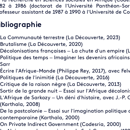
 la recherche en sciences sociales en Afrique (Codesr
82 à 1986 (doctorat de l’Université Panthéon-S
ofesseur assistant de 1987 à 1990 à l’Université de C
ibliographie
La Communauté terrestre (La Découverte, 2023)
Brutalisme (La Découverte, 2020)
Décolonisations françaises – La chute d’un empire (
Politique des temps – Imaginer les devenirs africains
Sarr
Écrire l’Afrique-Monde (Philippe Rey, 2017), avec Fel
Politiques de l’inimitié (La Découverte, 2016)
Critique de la raison nègre (La Découverte, 2013)
Sortir de la grande nuit – Essai sur l’Afrique décolo
L’Afrique de Sarkozy – Un déni d’histoire, avec J.-P. 
(Karthala, 2008)
De la postcolonie – Essai sur l’imagination politique 
contemporaine (Karthala, 2000)
On Private Indirect Government (Codesria, 2000)