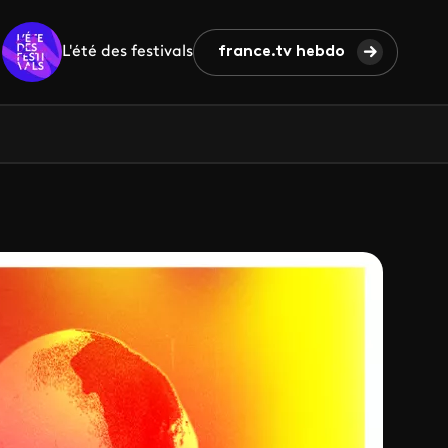
L'été des festivals
france.tv hebdo