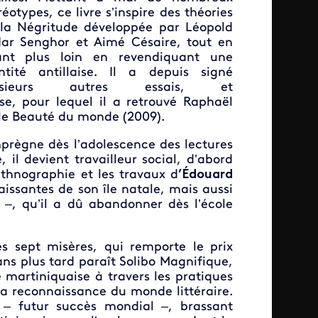
réotypes, ce livre s’inspire des théories
la Négritude développée par Léopold
ar Senghor et Aimé Césaire, tout en
lant plus loin en revendiquant une
ntité antillaise. Il a depuis signé
usieurs autres essais, et
ise, pour lequel il a retrouvé Raphaël
ble Beauté du monde (2009).
prègne dès l’adolescence des lectures
il devient travailleur social, d’abord
ethnographie et les travaux d
’Édouard
raissantes de son île natale, mais aussi
–, qu’il a dû abandonner dès l’école
s sept misères, qui remporte le prix
 ans plus tard paraît Solibo Magnifique,
é martiniquaise à travers les pratiques
 la reconnaissance du monde littéraire.
 – futur succès mondial –, brassant