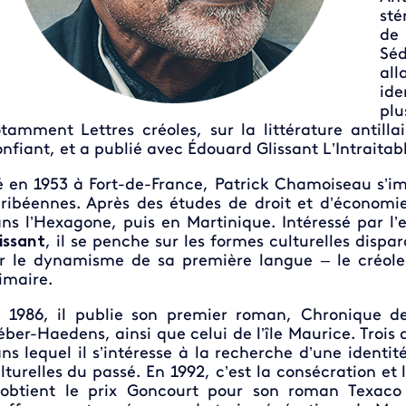
sté
de 
Séd
al
ide
pl
tamment Lettres créoles, sur la littérature antilla
nfiant, et a publié avec Édouard Glissant L’Intraita
 en 1953 à Fort-de-France, Patrick Chamoiseau s’im
ribéennes. Après des études de droit et d’économie, 
ns l’Hexagone, puis en Martinique. Intéressé par l’
issant
, il se penche sur les formes culturelles dispa
r le dynamisme de sa première langue – le créole 
imaire.
 1986, il publie son premier roman, Chronique de
éber-Haedens, ainsi que celui de l’île Maurice. Trois
ns lequel il s’intéresse à la recherche d’une identit
lturelles du passé. En 1992, c’est la consécration et
 obtient le prix Goncourt pour son roman Texaco