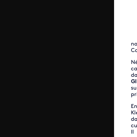
no
Co
Né
ca
da
Gl
su
pr
En
Kl
da
cu
Il