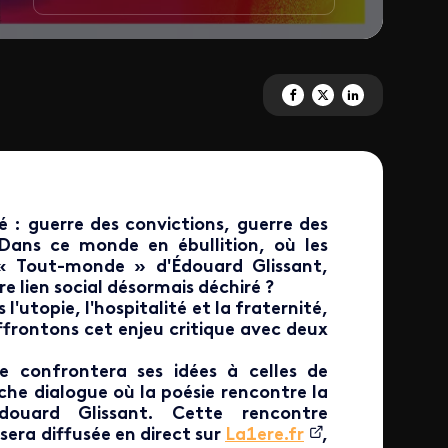
Partagez 'Festival La 1<sup>èr
Partagez 'Festival La 1<su
Partagez 'Festival L
 : guerre des convictions, guerre des
n…Dans ce monde en ébullition, où les
 « Tout-monde » d'Édouard Glissant,
 lien social désormais déchiré ?
utopie, l'hospitalité et la fraternité,
frontons cet enjeu critique avec deux
be confrontera ses idées à celles de
che dialogue où la poésie rencontre la
'Édouard Glissant. Cette rencontre
 sera diffusée en direct sur
La1ere.fr
,