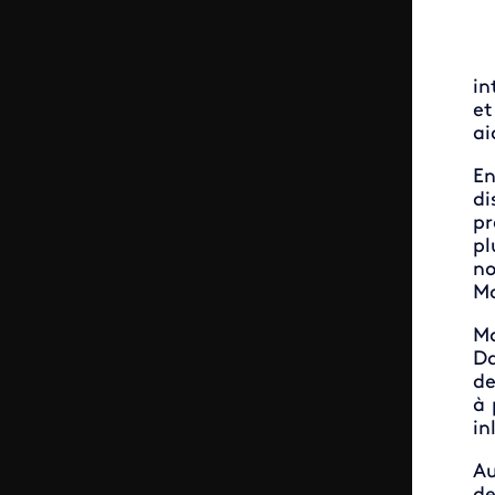
in
et
ai
En
di
pr
pl
no
Mo
Ma
D
de
à 
in
Au