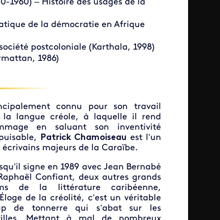
1960) – Histoire des usages de la
matique de la démocratie en Afrique
société postcoloniale (Karthala, 1998)
armattan, 1986)
ncipalement connu pour son travail
 la langue créole, à laquelle il rend
mmage en saluant son inventivité
puisable,
Patrick Chamoiseau
est l’un
 écrivains majeurs de la Caraïbe.
squ’il signe en 1989 avec Jean Bernabé
Raphaël Confiant, deux autres grands
ms de la littérature caribéenne,
Éloge de la créolité, c’est un véritable
up de tonnerre qui s’abat sur les
tilles. Mettant à mal de nombreux