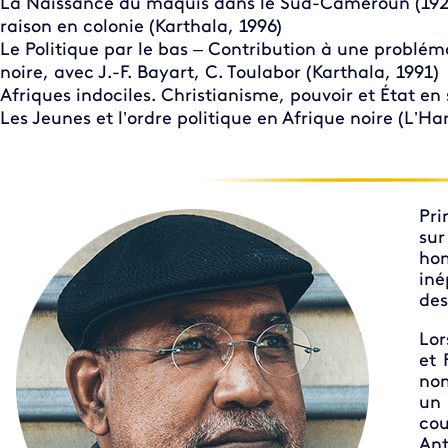
La Naissance du maquis dans le Sud-Cameroun (1920-
raison en colonie (Karthala, 1996)
Le Politique par le bas – Contribution à une problé
noire, avec J.-F. Bayart, C. Toulabor (Karthala, 1991)
Afriques indociles. Christianisme, pouvoir et État en 
Les Jeunes et l’ordre politique en Afrique noire (L’H
Pri
sur
ho
iné
des
Lor
et 
no
un 
co
An