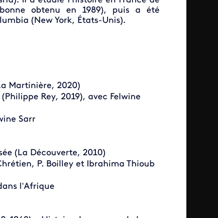
ia). Il a étudié l’histoire en France de
orbonne obtenu en 1989), puis a été
olumbia (New York, États-Unis).
La Martinière, 2020)
 (Philippe Rey, 2019), avec Felwine
wine Sarr
nisée (La Découverte, 2010)
Chrétien, P. Boilley et Ibrahima Thioub
dans l’Afrique