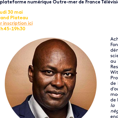
 plateforme numérique Outre-mer de France Télévisi
udi 30 mai
and Plateau
r inscription ici
7h45-19h30
Ac
Fo
dém
sci
au 
Re
Wi
Pro
de 
d'o
mo
de 
la
nèg
enc