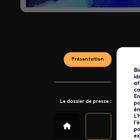
Présentation
Bi
id
af
co
En
Le dossier de presse :
po
ém
L'
l'
po
ex