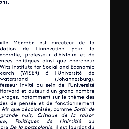
ons.
hille Mbembe est directeur de la
ndation de l'innovation pour la
ocratie, professeur d'histoire et de
ences politiques ainsi que chercheur
Wits Institute for Social and Economic
search (WISER) à l'Université de
twatersrand (Johannesburg).
fesseur invité au sein de l'Université
Harvard et auteur d'un grand nombre
uvrages, notamment sur le thème des
des de pensée et de fonctionnement
l’Afrique décolonisée, comme
Sortir de
 grande nuit
,
Critique de la raison
re
,
Politiques
de l’inimitié
ou
ore
De la postcolonie
, il est lauréat du