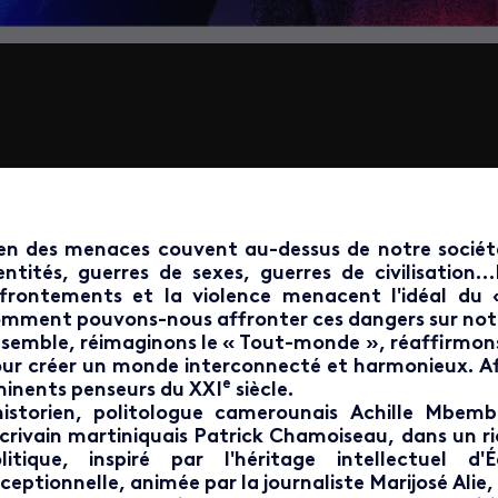
en des menaces couvent au-dessus de notre société
entités, guerres de sexes, guerres de civilisatio
frontements et la violence menacent l'idéal du
mment pouvons-nous affronter ces dangers sur notre
semble, réimaginons le « Tout-monde », réaffirmons l'
ur créer un monde interconnecté et harmonieux. Af
e
inents penseurs du XXI
siècle.
historien, politologue camerounais Achille Mbem
écrivain martiniquais Patrick Chamoiseau, dans un ri
litique, inspiré par l'héritage intellectuel d
ceptionnelle, animée par la journaliste Marijosé Alie,