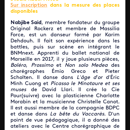
Sur inscription
dans la mesure des places
disponibles
Nabjibe Said
, membre fondateur du groupe
Original Rockerz et membre de Massilia
Force, est un danseur formé par Karim
Dehdouh. Il fait son expérience dans les
battles, puis sur scène en intégrant le
BNMnext. Apprenti du ballet national de
Marseille en 2017, il y joue plusieurs pièces,
Boléro
,
Prossimo
et
Non solo Medea
des
chorégraphes Émio Greco et Pieter
Scholten. Il danse dans
L’âge d’or
d’Éric
Minh Cuong et
Picasso le Minotaure et ses
muses
de David Llari. Il crée la Cie
Pour(suivre) avec la plasticienne Charlotte
Morabin et la musicienne Christelle Canot.
Il est aussi membre de la compagnie BDPC
et danse dans
La bête
du Vaccarès
. D’un
point de vue pédagogique, il a donné des
ateliers avec le Centre chorégraphique de