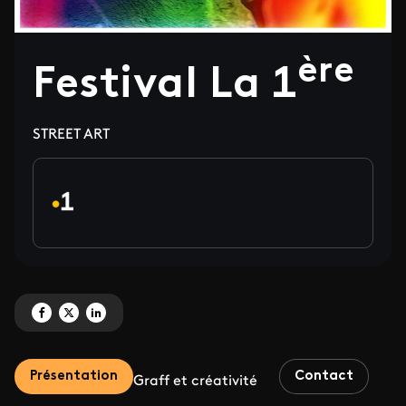
ère
Festival La 1
STREET ART
Partagez 'Festival La 1<sup>ère' sur Facebook
Partagez 'Festival La 1<sup>ère' sur X
Partagez 'Festival La 1<sup>ère' sur LinkedIn
Présentation
Contact
Graff et créativité