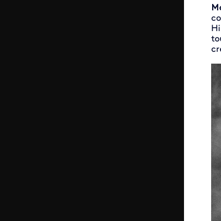
M
co
Hi
to
cr