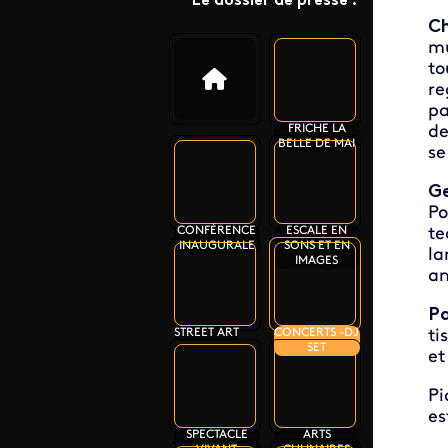
Le dossier de presse :
Ch
mu
to
re
pa
FRICHE LA
de
BELLE DE MAI
se
G
Po
CONFÉRENCE
ESCALE EN
te
INAUGURALE
SONS ET EN
la
IMAGES
an
Pa
STREET ART
CONCERTS -DJ
ti
SET
et
Pi
es
SPECTACLE
ARTS