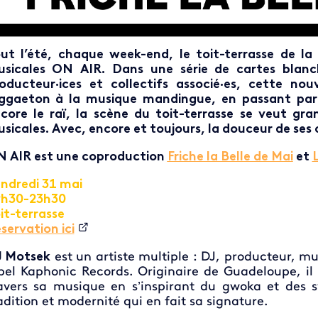
ut l’été, chaque week-end, le toit-terrasse de la
sicales ON AIR. Dans une série de cartes blanc
oducteur·ices et collectifs associé·es, cette n
ggaeton à la musique mandingue, en passant par l
core le raï, la scène du toit-terrasse se veut gr
sicales. Avec, encore et toujours, la douceur de ses 
 AIR est une coproduction
Friche la Belle de Mai
et
ndredi 31 mai
9h30-23h30
it-terrasse
servation ici
 Motsek
est un artiste multiple : DJ, producteur, m
bel Kaphonic Records. Originaire de Guadeloupe, il 
avers sa musique en s’inspirant du gwoka et des 
adition et modernité qui en fait sa signature.