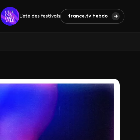
L'été des festivals
france.tv hebdo