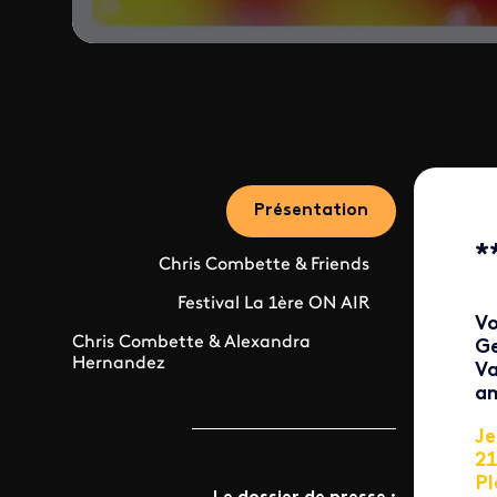
Présentation
*
Chris Combette & Friends
Festival La 1ère ON AIR
Vo
Chris Combette & Alexandra
Ge
Hernandez
Va
am
Je
2
Pl