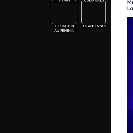
VIVANT
CULINAIRES
Me
La
LITTÉRATURE
LES ANTENNES
AU FÉMININ