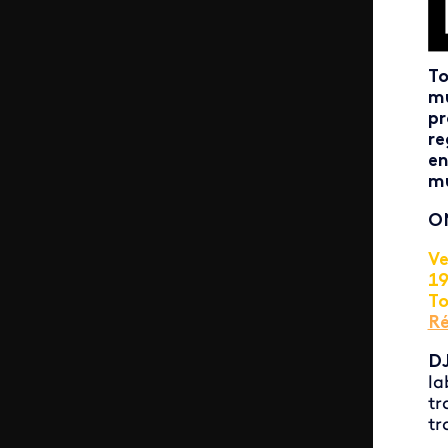
To
mu
pr
re
en
mu
ON
Ve
1
To
Ré
DJ
la
tr
tr