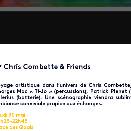
* Chris Combette & Friends
yage artistique dans l’univers de Chris Combett
orges Mac « Ti-Jo » (percussions), Patrick Plenet (
lerius (batterie). Une scénographie viendra subli
biance conviviale propice aux échanges.
udi 30 mai
1h15-22h45
ace des Quais