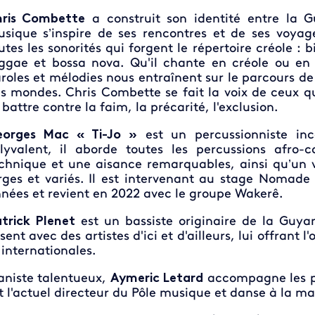
ris Combette
a construit son identité entre la G
sique s’inspire de ses rencontres et de ses voyag
utes les sonorités qui forgent le répertoire créole :
ggae et bossa nova. Qu'il chante en créole ou en 
roles et mélodies nous entraînent sur le parcours de
s mondes. Chris Combette se fait la voix de ceux q
 battre contre la faim, la précarité, l'exclusion.
eorges Mac « Ti-Jo »
est un percussionniste inc
lyvalent, il aborde toutes les percussions afro
chnique et une aisance remarquables, ainsi qu’un v
rges et variés. Il est intervenant au stage Noma
nées et revient en 2022 avec le groupe Wakerê.
trick Plenet
est un bassiste originaire de la Guyan
ssent avec des artistes d'ici et d'ailleurs, lui offrant 
 internationales.
aniste talentueux,
Aymeric Letard
accompagne les p
t l'actuel directeur du Pôle musique et danse à la m