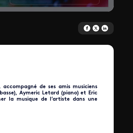
Partagez 'Festival La 1<sup>èr
Partagez 'Festival La 1<su
Partagez 'Festival L
e, accompagné de ses amis musiciens
basse), Aymeric Letard (piano) et Eric
mer la musique de l’artiste dans une