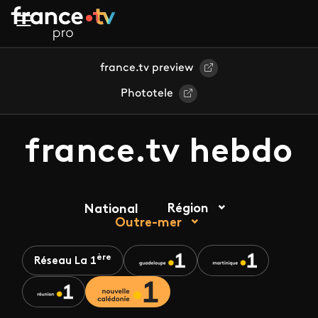
Aller au contenu principal
france.tv preview
Phototele
france.tv hebdo
Région
National
Outre-mer
ère
Réseau La 1