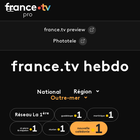
Aller au contenu principal
france.tv preview
Phototele
france.tv hebdo
Région
National
Outre-mer
ère
Réseau La 1