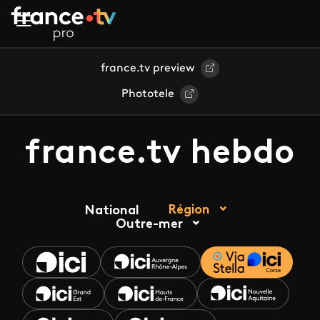
Aller au contenu principal
france.tv preview
Phototele
france.tv hebdo
Région
National
Outre-mer