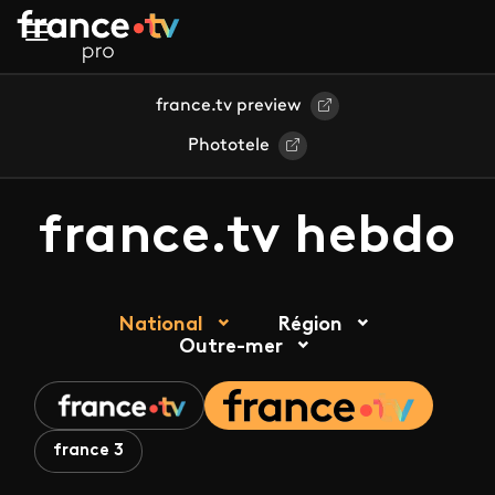
Aller au contenu principal
france.tv preview
Phototele
france.tv hebdo
National
Région
Outre-mer
france 3