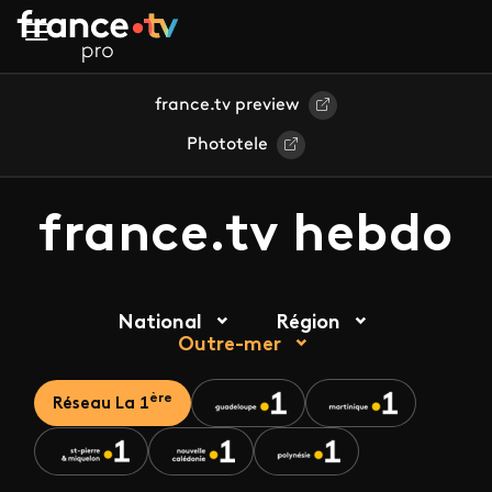
Aller au contenu principal
france.tv preview
Phototele
france.tv hebdo
National
Région
Outre-mer
ère
Réseau La 1