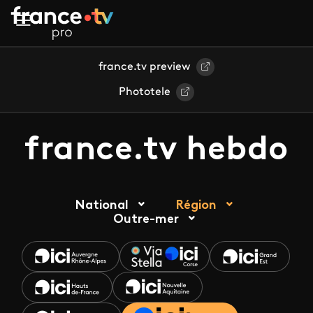
Aller au contenu principal
france.tv preview
Phototele
france.tv hebdo
National
Région
Outre-mer