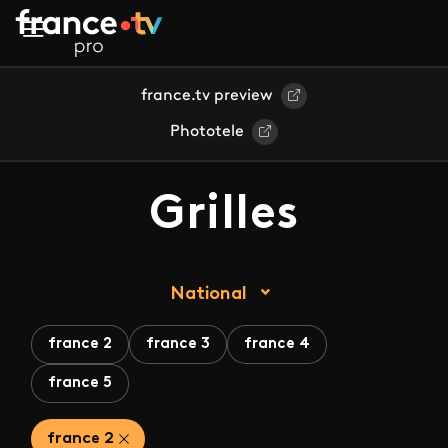
Aller au contenu principal
france.tv preview
Phototele
Grilles
National
france 2
france 3
france 4
france 5
france 2