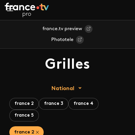
Aller au contenu principal
france.tv preview
Phototele
Grilles
National
france 2
france 3
france 4
france 5
france 2