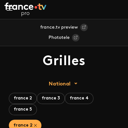
Aller au contenu principal
france.tv preview
Phototele
Grilles
National
france 2
france 3
france 4
france 5
france 2