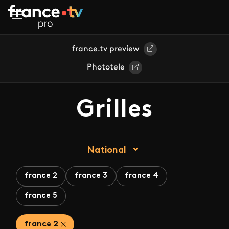
Aller au contenu principal
france.tv preview
Phototele
Grilles
National
france 2
france 3
france 4
france 5
france 2