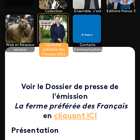
Collection
Ensemble, c'est
Editions France 3
documentaire
mieux !
Web et Réseaux
La ferme
Contacts
sociaux
préférée des
Communication
Français 2021
Voir le Dossier de presse de
l'émission
La ferme préférée des Français
en
cliquant ICI
Présentation