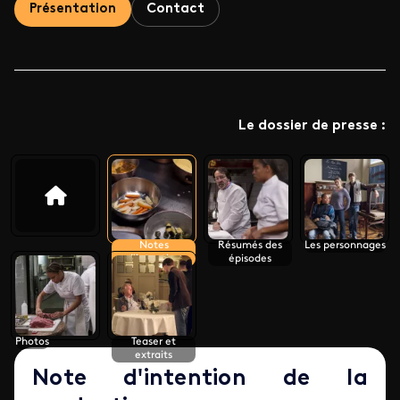
Présentation
Contact
Le dossier de presse :
Notes
Résumés des
Les personnages
d'intention
épisodes
Photos
Teaser et
extraits
Note d'intention de la