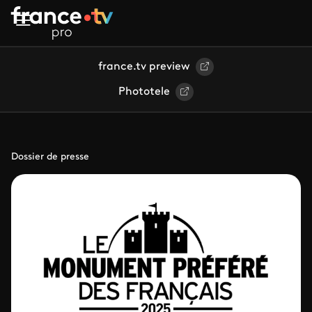
Aller au contenu principal
france.tv preview
Phototele
Dossier de presse