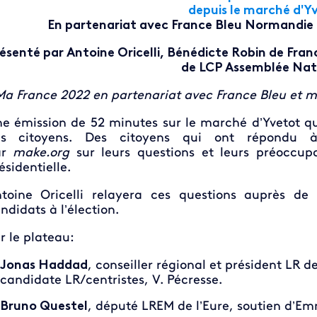
depuis le marché d'Y
En partenariat avec France Bleu Normandie
ésenté par Antoine Oricelli, Bénédicte Robin de Fra
de LCP Assemblée Nat
a France 2022 en partenariat avec France Bleu et m
e émission de 52 minutes sur le marché d’Yvetot qu
es citoyens. Des citoyens qui ont répondu à
ar
make.org
sur leurs questions et leurs préoccupa
ésidentielle.
toine Oricelli relayera ces questions auprès de 
ndidats à l’élection.
r le plateau:
Jonas Haddad
, conseiller régional et président LR d
candidate LR/centristes, V. Pécresse.
Bruno Questel
, député LREM de l’Eure, soutien d’E