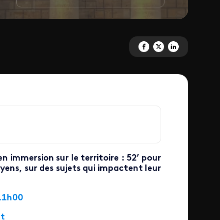
Partagez 'Dimanche en Politiq
Partagez 'Dimanche en Pol
Partagez 'Dimanche 
n immersion sur le territoire : 52’ pour
ens, sur des sujets qui impactent leur
11h00
at