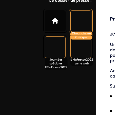
Le dossier de presse :
Pr
Dimanche en
#M
Politique
Un
d
p
Journées
#MaFrance2022
pr
spéciales
sur le web
#MaFrance2022
An
ca
Su