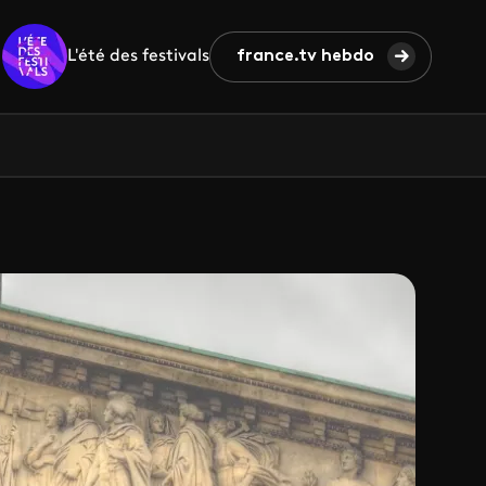
L'été des festivals
france.tv hebdo