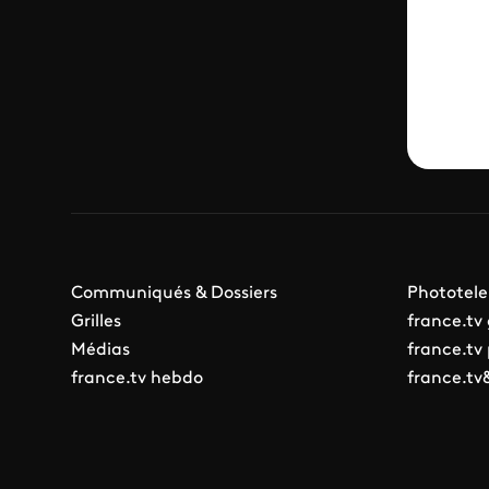
Communiqués & Dossiers
Phototele
Grilles
france.tv
Médias
france.tv
france.tv hebdo
france.tv