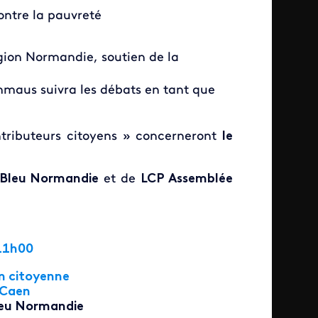
ontre la pauvreté
gion Normandie, soutien de la
mmaus suivra les débats en tant que
ntributeurs citoyens » concerneront
le
 Bleu Normandie
et de
LCP Assemblée
11h00
on citoyenne
e Caen
leu Normandie