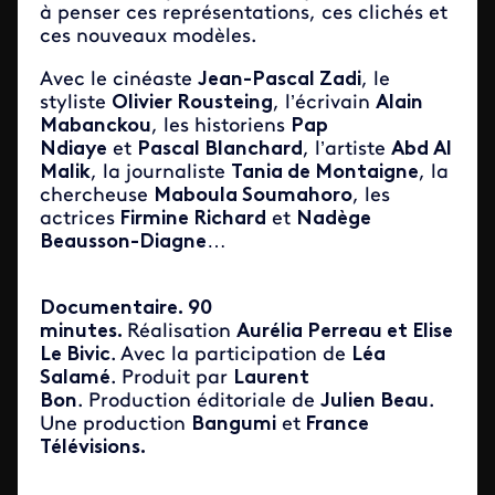
à penser ces représentations, ces clichés et
ces nouveaux modèles.
Avec le cinéaste
Jean-Pascal Zadi
, le
styliste
Olivier Rousteing
, l’écrivain
Alain
Mabanckou
, les historiens
Pap
Ndiaye
et
Pascal Blanchard
, l’artiste
Abd Al
Malik
, la journaliste
Tania de Montaigne
, la
chercheuse
Maboula Soumahoro
, les
actrices
Firmine Richard
et
Nadège
Beausson-Diagne
…
Documentaire. 90
minutes.
Réalisation
Aurélia Perreau et Elise
Le Bivic
. Avec la participation de
Léa
Salamé
. Produit par
Laurent
Bon
. Production éditoriale de
Julien Beau
.
Une production
Bangumi
et
France
Télévisions.