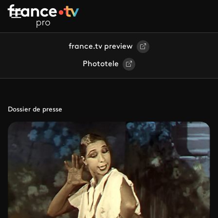
Aller au contenu principal
france.tv preview
Phototele
Dossier de presse