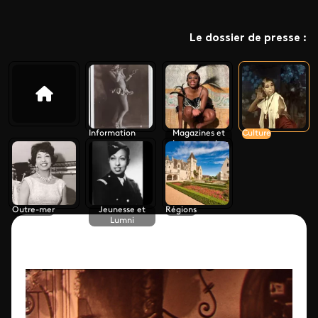
Le dossier de presse :
Information
Magazines et
Culture
documentaires
Outre-mer
Jeunesse et
Régions
Lumni