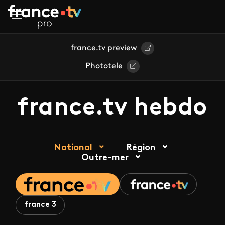
Aller au contenu principal
france.tv preview
Phototele
france.tv hebdo
National
Région
Outre-mer
france 3