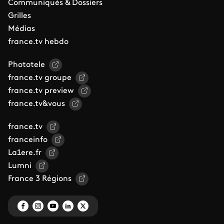
Communiqués & Dossiers
Grilles
Médias
france.tv hebdo
Phototele
france.tv groupe
france.tv preview
france.tv&vous
france.tv
franceinfo
La1ere.fr
Lumni
France 3 Régions