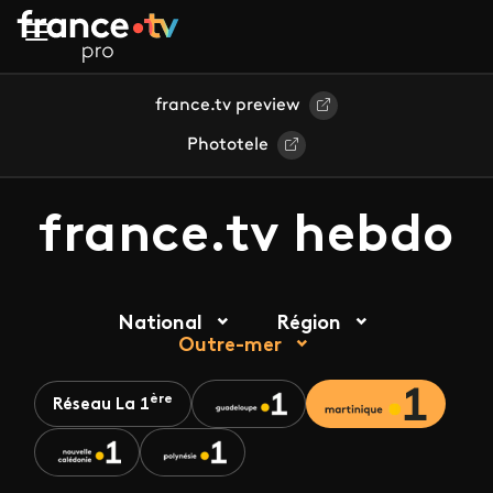
Aller au contenu principal
france.tv preview
Phototele
france.tv hebdo
National
Région
Outre-mer
ère
Réseau La 1